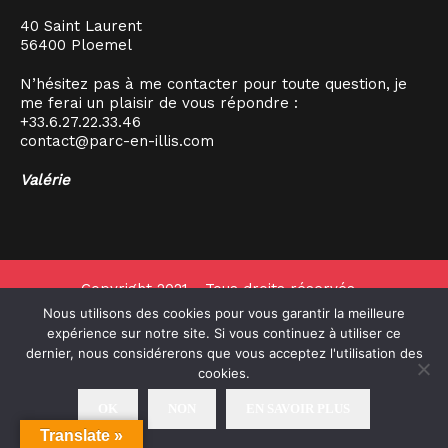
40 Saint Laurent
56400 Ploemel
N’hésitez pas à me contacter pour toute question, je
me ferai un plaisir de vous répondre :
+33.6.27.22.33.46
contact@parc-en-illis.com
Valérie
Copyright 2021 - Tous droits réservés -
Parc en Illis -
Mentions légales
Nous utilisons des cookies pour vous garantir la meilleure
expérience sur notre site. Si vous continuez à utiliser ce
dernier, nous considérerons que vous acceptez l'utilisation des
cookies.
OK
NON
EN SAVOIR PLUS
Translate »