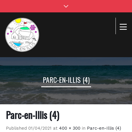
PARC-EN-ILLIS (4)
Parc-en-Illis (4)
Published
01/04/2021
at
400 × 300
in
Parc-en-Illis (4)