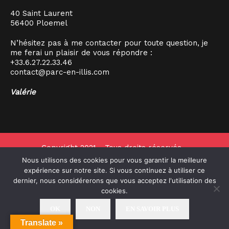
40 Saint Laurent
56400 Ploemel
N’hésitez pas à me contacter pour toute question, je
me ferai un plaisir de vous répondre :
+33.6.27.22.33.46
contact@parc-en-illis.com
Valérie
Copyright 2021 - Tous droits réservés -
Parc en Illis -
Mentions légales
Nous utilisons des cookies pour vous garantir la meilleure
expérience sur notre site. Si vous continuez à utiliser ce
dernier, nous considérerons que vous acceptez l'utilisation des
cookies.
OK
NON
EN SAVOIR PLUS
Translate »