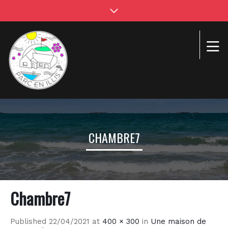
CHAMBRE7
Chambre7
Published
22/04/2021
at
400 × 300
in
Une maison de